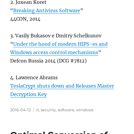
2. Joxean Koret
“
Breaking Antivirus Software
”
44CON, 2014
3. Vasily Bukasov e Dmitry Schelkunov
“
Under the hood of modern HIPS-es and
Windows access control mechanisms
”
Defcon Russia 2014 (DCG #7812)
4. Lawrence Abrams
TeslaCrypt shuts down and Releases Master
Decryption Key
Posted
Categories
2016-04-12
it
,
security
,
software
,
windows
on